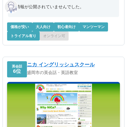
情報が公開されていませんでした。
価格が安い
大人向け
初心者向け
マンツーマン
トライアル有り
オンライン可
ニカ イングリッシュスクール
英会話
6位
盛岡市の英会話・英語教室