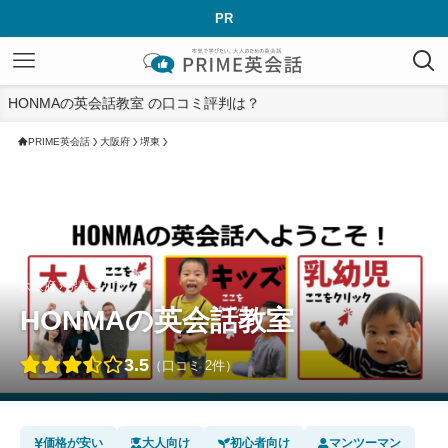
PR
HONMAの英会話教室 の口コミ評判は？
PRIME英会話
大阪府
堺東
大阪府 › 堺東エリア
HONMAの英会話教室
3.5
（口コミ 2件）
価格が安い
大人向け
初心者向け
マンツーマン