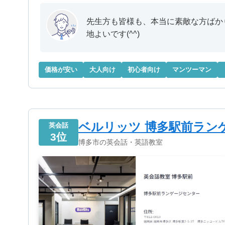
先生方も皆様も、本当に素敵な方ばか
地よいです(^^)
価格が安い
大人向け
初心者向け
マンツーマン
ベルリッツ 博多駅前ラン
英会話
3位
博多市の英会話・英語教室