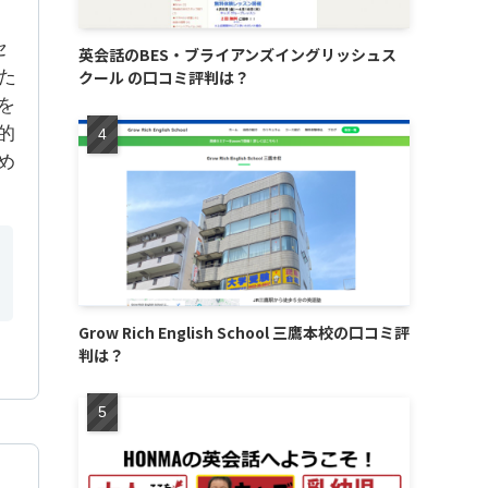
セ
英会話のBES・ブライアンズイングリッシュス
た
クール の口コミ評判は？
を
的
め
Grow Rich English School 三鷹本校の口コミ評
判は？