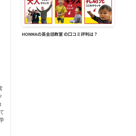
HONMAの英会話教室 の口コミ評判は？
紫
少
コ
て
学