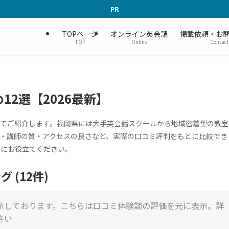
PR
TOPページ
オンライン英会話
掲載依頼・お
TOP
Online
Contact
2選【2026最新】
選してご紹介します。福岡県には大手英会話スクールから地域密着型の教室
・講師の質・アクセスの良さなど、実際の口コミ評判をもとに比較でき
びにお役立てください。
(12件)
示しております。こちらは口コミ体験談の評価を元に表示。詳
さい