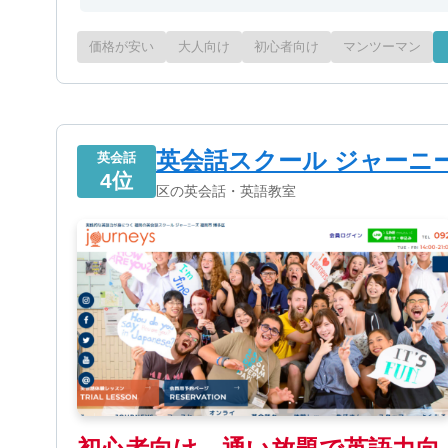
価格が安い
大人向け
初心者向け
マンツーマン
英会話スクール ジャーニ
英会話
4位
区の英会話・英語教室