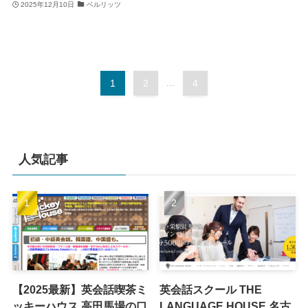
2025年12月10日
ベルリッツ
1
2
...
4
人気記事
【2025最新】英会話喫茶ミ
英会話スクール THE
ッキーハウス 高田馬場の口
LANGUAGE HOUSE 名古