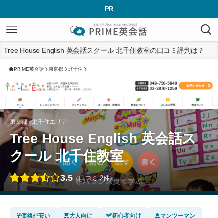
PR
Tree House English 英会話スクール 北千住教室の口コミ評判は？
PRIME英会話
東京都
北千住
東京都 › 北千住エリア
Tree House English 英会話ス
クール 北千住教室
3.5
（口コミ 2件）
価格が安い
大人向け
初心者向け
マンツーマン