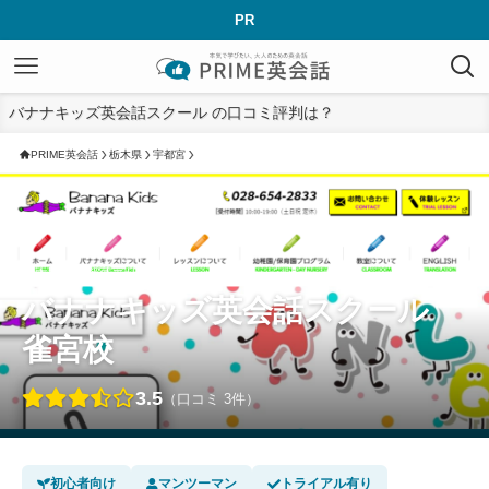
PR
バナナキッズ英会話スクール の口コミ評判は？
PRIME英会話
栃木県
宇都宮
栃木県 › 宇都宮エリア
バナナキッズ英会話スクール
雀宮校
3.5
（口コミ 3件）
初心者向け
マンツーマン
トライアル有り