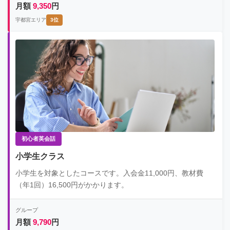
月額
9,350
円
宇都宮エリア
3位
初心者英会話
小学生クラス
小学生を対象としたコースです。入会金11,000円、教材費
（年1回）16,500円がかかります。
グループ
月額
9,790
円