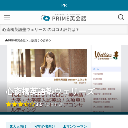
PR
心斎橋英語塾ウェリーズ の口コミ評判は？
PRIME英会話
大阪府
心斎橋
大阪府 › 心斎橋エリア
心斎橋英語塾ウェリーズ
3.5
（口コミ 2件）
大人向け
初心者向け
マンツーマン