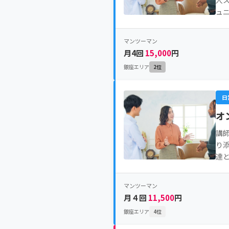
人
ュ
マンツーマン
月4回
15,000
円
銀座エリア
2位
日
オ
講
り
達
マンツーマン
月４回
11,500
円
銀座エリア
4位