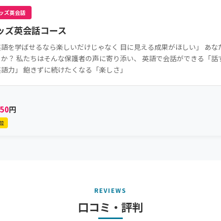
ッズ英会話
ッズ英会話コース
英語を学ばせるなら楽しいだけじゃなく 目に見える成果がほしい」 あ
うか？ 私たちはそんな保護者の声に寄り添い、 英語で会話ができる「話
英語力」 飽きずに続けたくなる「楽しさ」
150
円
位
REVIEWS
口コミ・評判