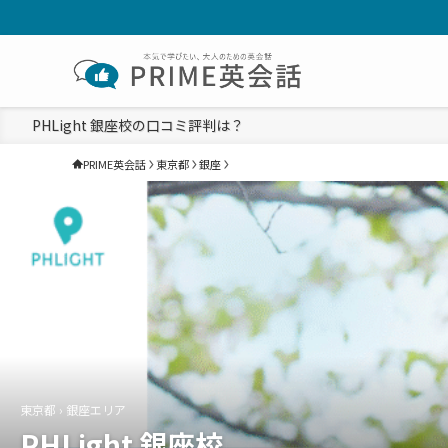
PHLight 銀座校の口コミ評判は？
PRIME英会話
東京都
銀座
東京都 › 銀座エリア
PHLight 銀座校