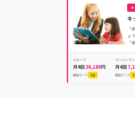
キ
キ
「
ょ
「
グループ
マンツーマン
月4回
26,180
円
月4回
7,
銀座エリア
1位
銀座エリア
1