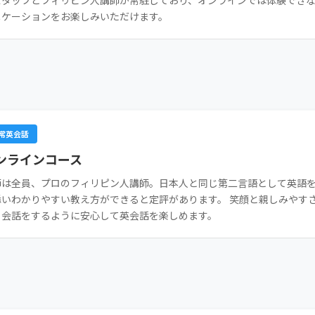
スタッフとフィリピン人講師が常駐しており、オンラインでは体験でき
ニケーションをお楽しみいただけます。
常英会話
ンラインコース
師は全員、プロのフィリピン人講師。日本人と同じ第二言語として英語
添いわかりやすい教え方ができると定評があります。 笑顔と親しみやす
と会話をするように安心して英会話を楽しめます。