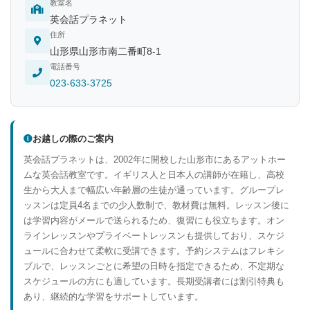
教室名
英会話プラネット
住所
山形県山形市南二番町8-1
電話番号
023-633-3725
お越しの際のご案内
英会話プラネットは、2002年に開校した山形市にあるアットホー
ムな英会話教室です。イギリス人と日本人の講師が在籍し、高校
生から大人まで幅広い年齢層の生徒が通っています。グループレ
ッスンは定員4名までの少人数制で、教材費は無料。レッスン後に
は学習内容がメールで送られるため、復習にも役立ちます。オン
ラインレッスンやプライベートレッスンも提供しており、スケジ
ュールに合わせて柔軟に受講できます。予約システムはフレキシ
ブルで、レッスンごとに希望の日時を指定できるため、不定期な
スケジュールの方にも適しています。長期受講者には割引特典も
あり、継続的な学習をサポートしています。