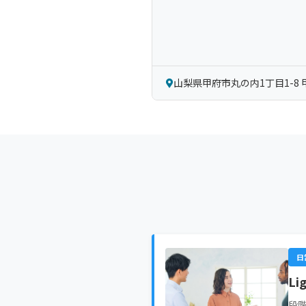
山梨県甲府市丸の内1丁目1-8 
日
L
段