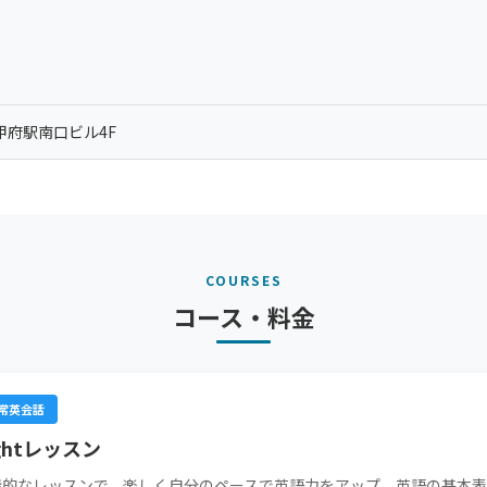
甲府駅南口ビル4F
COURSES
コース・料金
常英会話
ightレッスン
階的なレッスンで、楽しく自分のペースで英語力をアップ。英語の基本