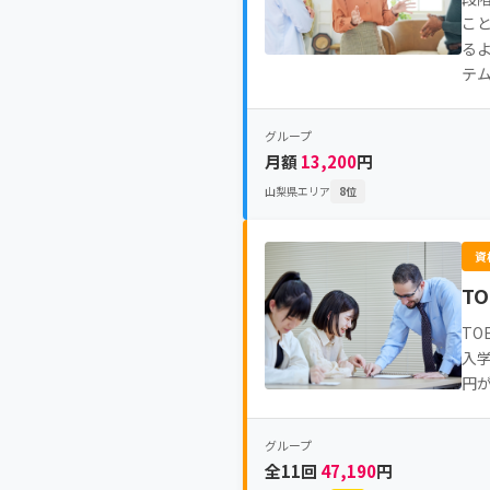
こ
るよ
テム
グループ
月額
13,200
円
山梨県エリア
8位
資
T
T
入学
円
グループ
全11回
47,190
円