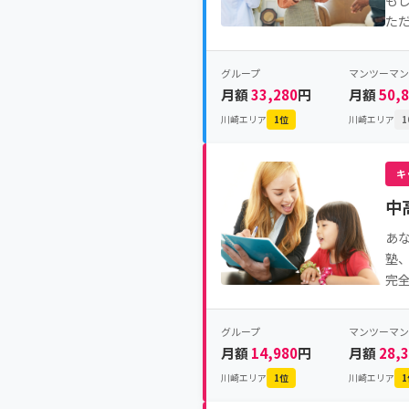
も
た
グループ
マンツーマン
月額
33,280
円
月額
50,
川崎エリア
1位
川崎エリア
1
キ
中
あ
塾
完
グループ
マンツーマン
月額
14,980
円
月額
28,
川崎エリア
1位
川崎エリア
1