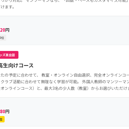
しっかり対応。 マンツーマンなら、「回数・ペースもカスタマイズ可能
だけます。
820
円
0位
ッズ英会話
高生向けコース
なたの予定に合わせて、 教室・オンライン自由選択、完全オンラインコー
、クラブ活動に合わせて無理なく学習が可能。 外国人教師のマンツーマ
全オンラインコース）と、最大3名の少人数（教室）からお選びいただけ
380
円
位