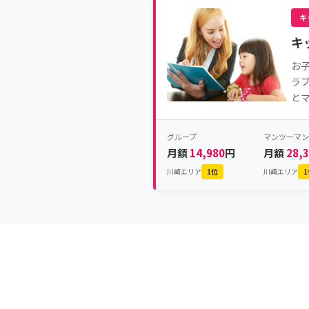
キ
キ
お
ラ
と
グループ
マンツーマン
月額
14,980
円
月額
28,
川崎エリア
1位
川崎エリア
1