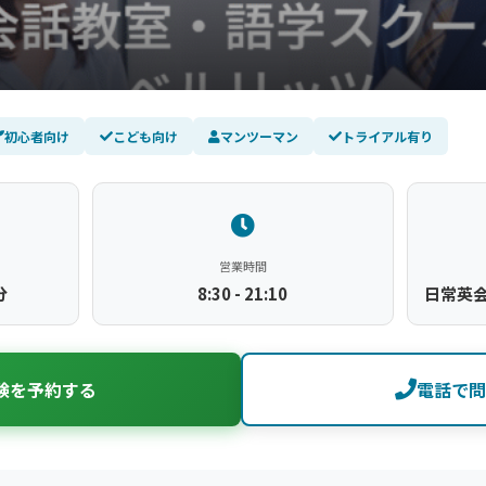
初心者向け
こども向け
マンツーマン
トライアル有り
営業時間
分
8:30 - 21:10
日常英会
験を予約する
電話で問