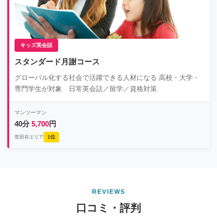
キッズ英会話
スタンダード月謝コース
グローバル化する社会で活躍できる人材になる 高校・大学・
専門学生が対象 日常英会話／留学／資格対策
マンツーマン
40分
5,700
円
世田谷エリア
1位
REVIEWS
口コミ・評判