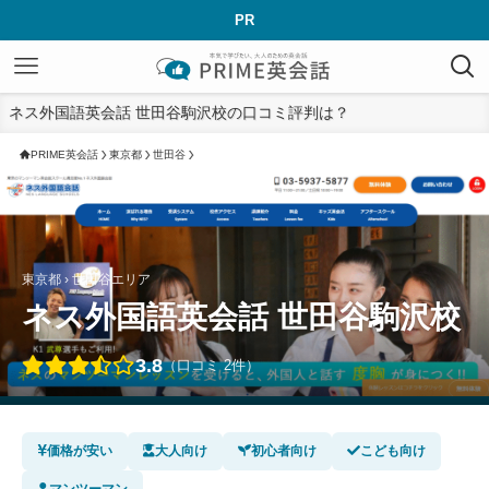
PR
ネス外国語英会話 世田谷駒沢校の口コミ評判は？
PRIME英会話
東京都
世田谷
東京都 › 世田谷エリア
ネス外国語英会話 世田谷駒沢校
3.8
（口コミ 2件）
価格が安い
大人向け
初心者向け
こども向け
マンツーマン