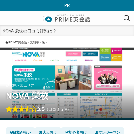
PR
NOVA 栄校の口コミ評判は？
PRIME英会話
愛知県
栄
愛知県 › 栄エリア
NOVA 栄校
3.5
（口コミ 2件）
価格が安い
大人向け
初心者向け
マンツーマン