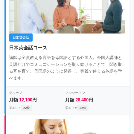
日常英会話
日常英会話コース
講師は全員教える言語を母国語とする外国人。外国人講師と
英語だけでコミュニケーションを取り続けることで、聞き取
る耳を育て、母国語のように習得し、実践で使える英語を学
べます。
グループ
マンツーマン
月額
12,100
円
月額
26,400
円
栄エリア
22位
栄エリア
22位