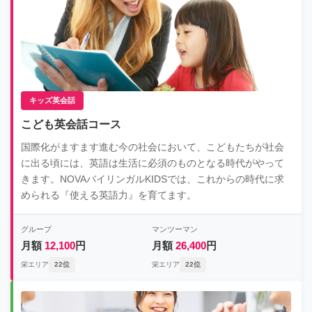
キッズ英会話
こども英会話コース
国際化がますます進む今の社会において、こどもたちが社会
に出る頃には、英語は生活に必須のものとなる時代がやって
きます。NOVAバイリンガルKIDSでは、これからの時代に求
められる『使える英語力』を育てます。
グループ
マンツーマン
月額
12,100
円
月額
26,400
円
栄エリア
22位
栄エリア
22位