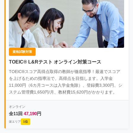
資格試験対策
TOEIC® L&Rテスト オンライン対策コース
TOEIC®スコア高得点取得の教師が徹底指導！最速でスコア
を上げるための指導法で、高得点を目指します。入学金
11,000円（6カ月コースは入学金免除）、登録費3,300円、シ
ステム管理費1,650円/月、教材費15,620円がかかります。
オンライン
全11回
47,190
円
栄エリア
1位