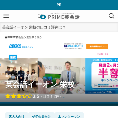
PR
英会話イーオン 栄校の口コミ評判は？
PRIME英会話
愛知県
栄
愛知県 › 栄エリア
英会話イーオン 栄校
3.5
（口コミ 2件）
大人向け
初心者向け
マンツーマン