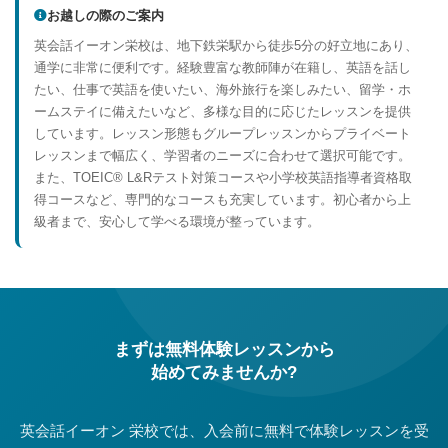
お越しの際のご案内
英会話イーオン栄校は、地下鉄栄駅から徒歩5分の好立地にあり、
通学に非常に便利です。経験豊富な教師陣が在籍し、英語を話し
たい、仕事で英語を使いたい、海外旅行を楽しみたい、留学・ホ
ームステイに備えたいなど、多様な目的に応じたレッスンを提供
しています。レッスン形態もグループレッスンからプライベート
レッスンまで幅広く、学習者のニーズに合わせて選択可能です。
また、TOEIC® L&Rテスト対策コースや小学校英語指導者資格取
得コースなど、専門的なコースも充実しています。初心者から上
級者まで、安心して学べる環境が整っています。
まずは無料体験レッスンから
始めてみませんか?
英会話イーオン 栄校では、入会前に無料で体験レッスンを受