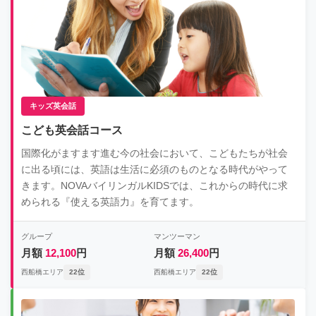
キッズ英会話
こども英会話コース
国際化がますます進む今の社会において、こどもたちが社会
に出る頃には、英語は生活に必須のものとなる時代がやって
きます。NOVAバイリンガルKIDSでは、これからの時代に求
められる『使える英語力』を育てます。
グループ
マンツーマン
月額
12,100
円
月額
26,400
円
西船橋エリア
22位
西船橋エリア
22位