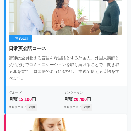
日常英会話
日常英会話コース
講師は全員教える言語を母国語とする外国人。外国人講師と
英語だけでコミュニケーションを取り続けることで、聞き取
る耳を育て、母国語のように習得し、実践で使える英語を学
べます。
グループ
マンツーマン
月額
12,100
円
月額
26,400
円
西船橋エリア
22位
西船橋エリア
22位