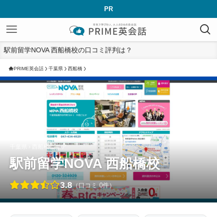
PR
駅前留学NOVA 西船橋校の口コミ評判は？
PRIME英会話
千葉県
西船橋
千葉県 › 西船橋エリア
駅前留学NOVA 西船橋校
3.8
（口コミ 0件）