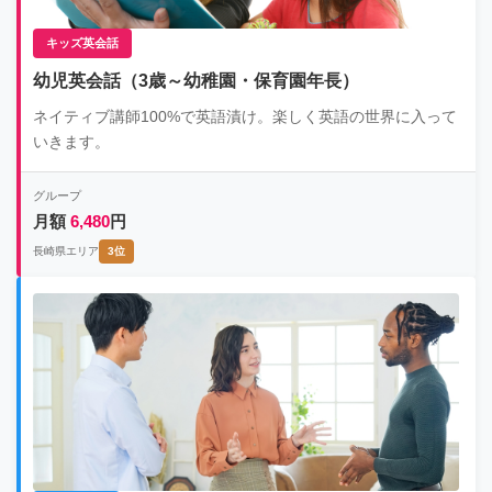
キッズ英会話
幼児英会話（3歳～幼稚園・保育園年長）
ネイティブ講師100%で英語漬け。楽しく英語の世界に入って
いきます。
グループ
月額
6,480
円
長崎県エリア
3位