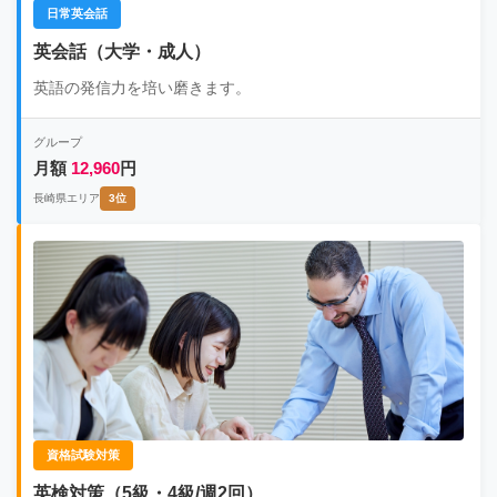
日常英会話
英会話（大学・成人）
英語の発信力を培い磨きます。
グループ
月額
12,960
円
長崎県エリア
3位
資格試験対策
英検対策（5級・4級/週2回）