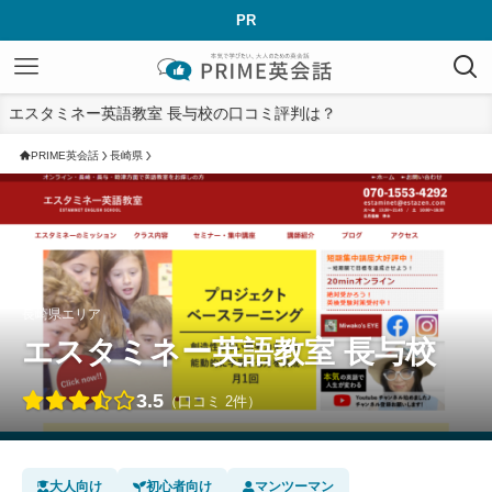
PR
エスタミネー英語教室 長与校の口コミ評判は？
PRIME英会話
長崎県
長崎県エリア
エスタミネー英語教室 長与校
3.5
（口コミ 2件）
大人向け
初心者向け
マンツーマン