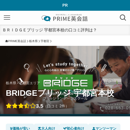
PR
ＢＲＩＤＧＥブリッジ 宇都宮本校の口コミ評判は？
PRIME英会話
栃木県
宇都宮
栃木県 › 宇都宮エリア
BRIDGEブリッジ 宇都宮本校
3.5
（口コミ 2件）
価格が安い
大人向け
初心者向け
マンツーマン