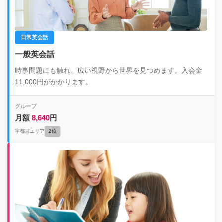
日常英会話
一般英会話
時事問題にも触れ、広い視野から世界を見つめます。入会金
11,000円がかかります。
グループ
月額
8,640
円
宇都宮エリア
2位