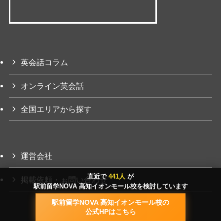
英会話コラム
オンライン英会話
全国エリアから探す
運営会社
直近で
441人
が
掲載依頼・ぉ問い合わせ
駅前留学NOVA 高知イオンモール校を検討しています
駅前留学NOVA 高知イオンモール校の
公式HPはこちら
©
近くの英語教室「プライム英会話」.