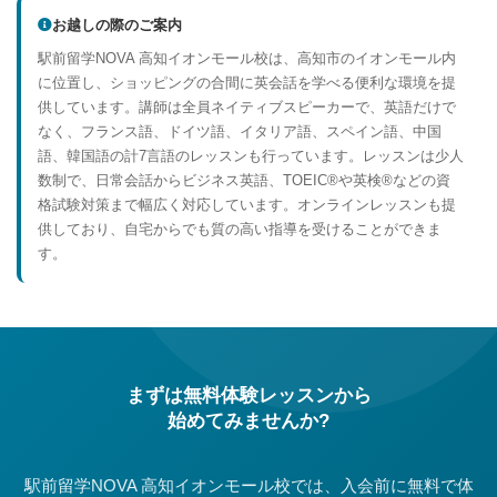
お越しの際のご案内
駅前留学NOVA 高知イオンモール校は、高知市のイオンモール内
に位置し、ショッピングの合間に英会話を学べる便利な環境を提
供しています。講師は全員ネイティブスピーカーで、英語だけで
なく、フランス語、ドイツ語、イタリア語、スペイン語、中国
語、韓国語の計7言語のレッスンも行っています。レッスンは少人
数制で、日常会話からビジネス英語、TOEIC®や英検®などの資
格試験対策まで幅広く対応しています。オンラインレッスンも提
供しており、自宅からでも質の高い指導を受けることができま
す。
まずは無料体験レッスンから
始めてみませんか?
駅前留学NOVA 高知イオンモール校では、入会前に無料で体