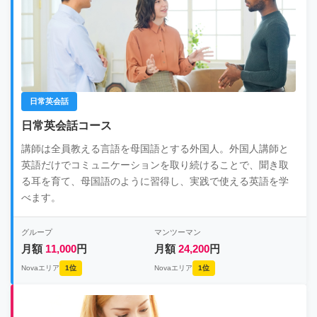
日常英会話
日常英会話コース
講師は全員教える言語を母国語とする外国人。外国人講師と
英語だけでコミュニケーションを取り続けることで、聞き取
る耳を育て、母国語のように習得し、実践で使える英語を学
べます。
グループ
マンツーマン
月額
11,000
円
月額
24,200
円
Novaエリア
1位
Novaエリア
1位