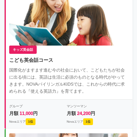
キッズ英会話
こども英会話コース
国際化がますます進む今の社会において、こどもたちが社会
に出る頃には、英語は生活に必須のものとなる時代がやって
きます。NOVAバイリンガルKIDSでは、これからの時代に求
められる『使える英語力』を育てます。
グループ
マンツーマン
月額
11,000
円
月額
24,200
円
Novaエリア
1位
Novaエリア
1位