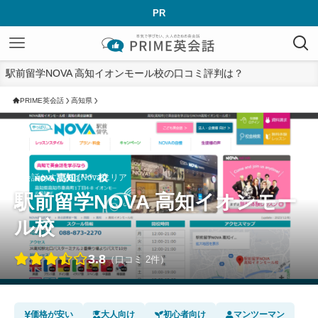
PR
駅前留学NOVA 高知イオンモール校の口コミ評判は？
PRIME英会話
高知県
英会話おすすめ › Novaエリア
駅前留学NOVA 高知イオンモー
ル校
3.8
（口コミ 2件）
価格が安い
大人向け
初心者向け
マンツーマン