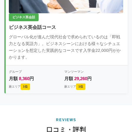
ビジネス英会話
ビジネス英会話コース
グローバル化が進んだ現代社会で求められているのは「即戦
力となる英語力」。ビジネスシーンにおける様々なシチュエ
ーションを想定した実践的なコースです入学金22,000円がか
かります。
グループ
マンツーマン
月額
8,360
円
月額
29,260
円
蕨エリア
1位
蕨エリア
1位
REVIEWS
口コミ・評判