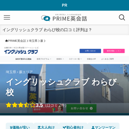
PR
イングリッシュクラブ わらび校の口コミ評判は？
PRIME英会話
埼玉県
蕨
埼玉県 › 蕨エリア
イングリッシュクラブ わらび
校
3.5
（口コミ 2件）
価格が安い
大人向け
初心者向け
マンツーマン