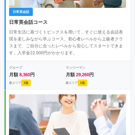
日常英会話
日常英会話コース
日常生活に基づくトピックスを用いて、すぐに使える会話表
現を楽しみながら学ぶコース。初心者レベルから上級者クラ
スまで、ご自分に合ったレベルから安心してスタートできま
す。入学金22,000円がかかります。
グループ
マンツーマン
月額
8,360
円
月額
29,260
円
蕨エリア
1位
蕨エリア
1位