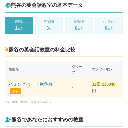
熊谷の英会話教室の基本データ
掲載数
平均評価
無料体験
オンライン
1
3
0
0
教室
点
教室
教室
熊谷の英会話教室の料金比較
グルー
教室名
マンツーマン
プ
ハミングバード 熊谷校
32回 235840
-
円
最安
※2026年8月時点。詳細は各教室へ
熊谷であなたにおすすめの教室