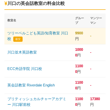
川口の英会話教室の料金比較
グルー
マンツー
教室名
プ
マン
ツリーベルこども英語/知育教室 川口
9900
-
校
円
最安
1000
川口並木英語教室
-
0
円
1100
ECC外語学院 川口校
-
0
円
1100
英会話教室 Riverdale English
-
0
円
ブリティッシュカルチャーアカデミ
1100
17380
ー 川口駅前校
0
円
円