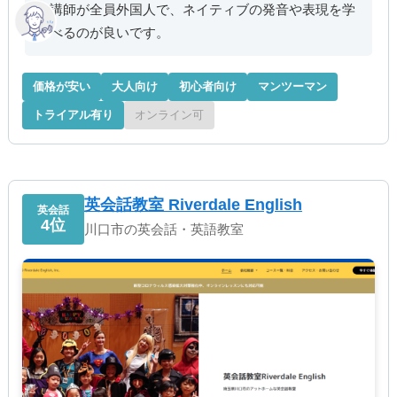
講師が全員外国人で、ネイティブの発音や表現を学
べるのが良いです。
価格が安い
大人向け
初心者向け
マンツーマン
トライアル有り
オンライン可
英会話教室 Riverdale English
英会話
4位
川口市の英会話・英語教室