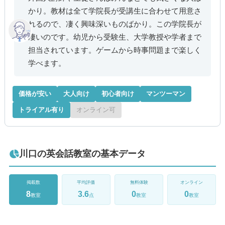
かり。教材は全て学院長が受講生に合わせて用意さ
れるので、凄く興味深いものばかり。この学院長が
凄いのです。幼児から受験生、大学教授や学者まで
担当されています。ゲームから時事問題まで楽しく
学べます。
価格が安い
大人向け
初心者向け
マンツーマン
トライアル有り
オンライン可
川口の英会話教室の基本データ
掲載数
平均評価
無料体験
オンライン
8
3.6
0
0
教室
点
教室
教室