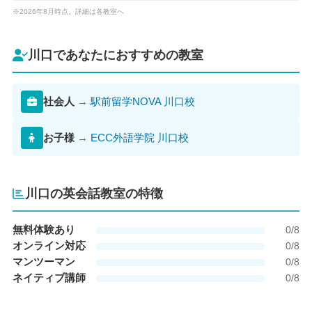
※2026年8月時点。詳細は各教室へ
川口であなたにおすすめの教室
社会人
→
駅前留学NOVA 川口校
お子様
→
ECC外語学院 川口校
川口の英会話教室の特徴
無料体験あり
0/8
オンライン対応
0/8
マンツーマン
0/8
ネイティブ講師
0/8