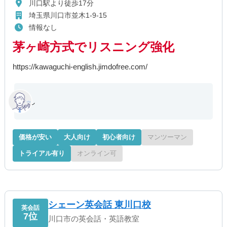
川口駅より徒歩17分
埼玉県川口市並木1-9-15
情報なし
茅ヶ崎方式でリスニング強化
https://kawaguchi-english.jimdofree.com/
し
価格が安い
大人向け
初心者向け
マンツーマン
トライアル有り
オンライン可
シェーン英会話 東川口校
英会話
7位
川口市の英会話・英語教室