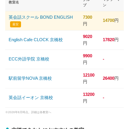
教室名
プ
ン
英会話スクール BOND ENGLISH
7300
14700
円
円
最安
9020
English Cafe CLOCK 京橋校
17820
円
円
9900
ECC外語学院 京橋校
-
円
12100
駅前留学NOVA 京橋校
26400
円
円
13200
英会話イーオン 京橋校
-
円
※2026年8月時点。詳細は各教室へ