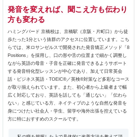
発音を変えれば、聞こえ方も伝わり
方も変わる
ハミングバード 京橋校は、京橋駅（京阪・片町口）から徒
歩たった1分という抜群のアクセスに位置しています。こち
らでは、米ロサンゼルスで開発された発音矯正メソッド「8
Positions」を採用し、口の形や舌の位置まで細かく調整し
ながら英語の母音・子音を正確に発音できるようサポート
する発音特化型レッスンが中心であり、加えて日常英会
話・ビジネス英語・TOEIC®／英検®対策など多彩なコース
が取り揃えられています。また、初心者から上級者まで幅
広く対応しており、英語を話しても「通じない」「伝わら
ない」と感じている方、ネイティブのような自然な発音を
身につけたい社会人・学生、留学や海外出張を控えている
方に特におすすめのスクールです。
私の癖を把握した上で具体的に改善方法を教えて頂