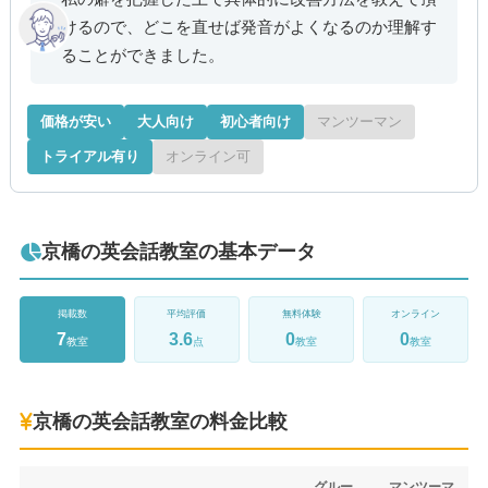
けるので、どこを直せば発音がよくなるのか理解す
ることができました。
価格が安い
大人向け
初心者向け
マンツーマン
トライアル有り
オンライン可
京橋の英会話教室の基本データ
掲載数
平均評価
無料体験
オンライン
7
3.6
0
0
教室
点
教室
教室
京橋の英会話教室の料金比較
グルー
マンツーマ