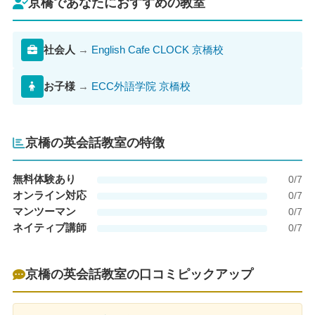
京橋であなたにおすすめの教室
社会人
→
English Cafe CLOCK 京橋校
お子様
→
ECC外語学院 京橋校
京橋の英会話教室の特徴
無料体験あり
0/7
オンライン対応
0/7
マンツーマン
0/7
ネイティブ講師
0/7
京橋の英会話教室の口コミピックアップ