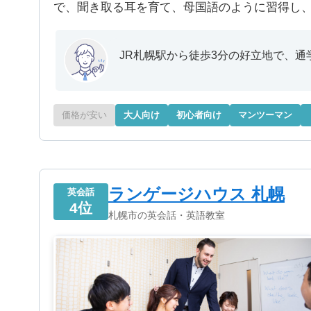
で、聞き取る耳を育て、母国語のように習得し
JR札幌駅から徒歩3分の好立地で、
価格が安い
大人向け
初心者向け
マンツーマン
ランゲージハウス 札幌
英会話
4位
札幌市の英会話・英語教室