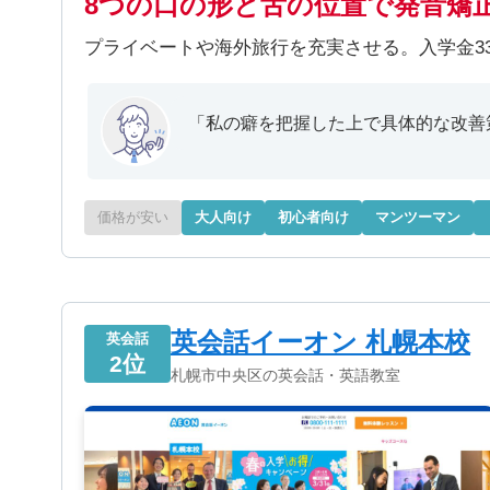
8つの口の形と舌の位置で発音矯
プライベートや海外旅行を充実させる。入学金33
「私の癖を把握した上で具体的な改善
価格が安い
大人向け
初心者向け
マンツーマン
英会話イーオン 札幌本校
英会話
2位
札幌市中央区の英会話・英語教室