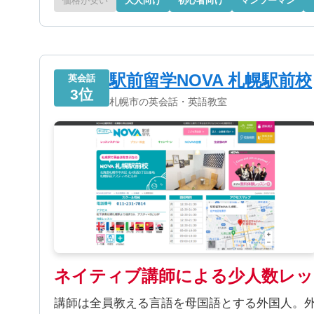
価格が安い
大人向け
初心者向け
マンツーマン
駅前留学NOVA 札幌駅前校
英会話
3位
札幌市の英会話・英語教室
ネイティブ講師による少人数レッ
講師は全員教える言語を母国語とする外国人。