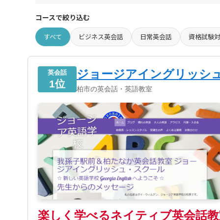
コースで絞り込む
すべて
ビジネス英会話
日常英会話
資格試験
ジョージアイングリッシュ
英会話
1位
柏市の英会話・英語教室
楽しく学べるネイティブ英会話教