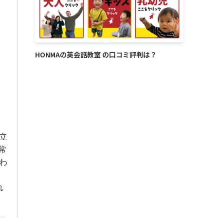
HONMAの英会話教室 の口コミ評判は？
立
常
わ
れ