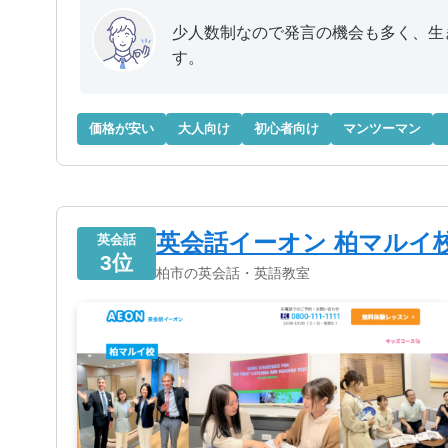
少人数制なので発言の機会も多く、生
す。
価格が安い
大人向け
初心者向け
マンツーマン
英会話イーオン 柏マルイ
英会話
3位
柏市の英会話・英語教室