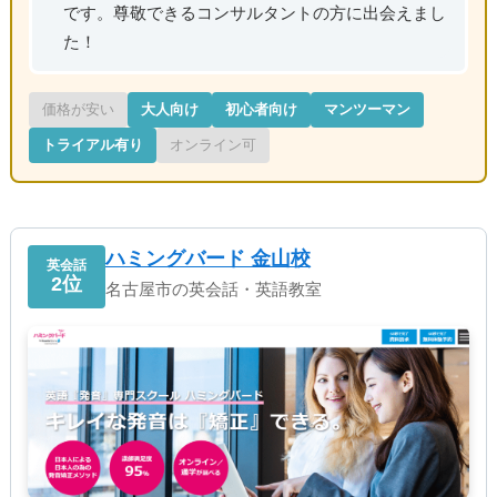
です。尊敬できるコンサルタントの方に出会えまし
た！
価格が安い
大人向け
初心者向け
マンツーマン
トライアル有り
オンライン可
ハミングバード 金山校
英会話
2位
名古屋市の英会話・英語教室