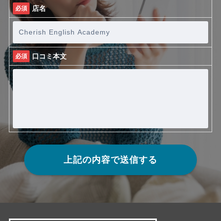
店名
必須
口コミ本文
必須