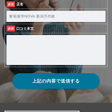
店名
必須
口コミ本文
必須