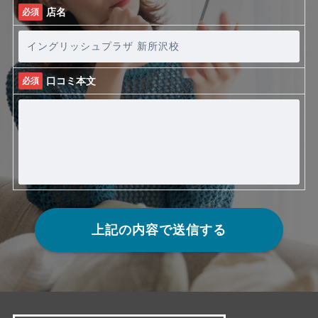
店名
必須
口コミ本文
必須